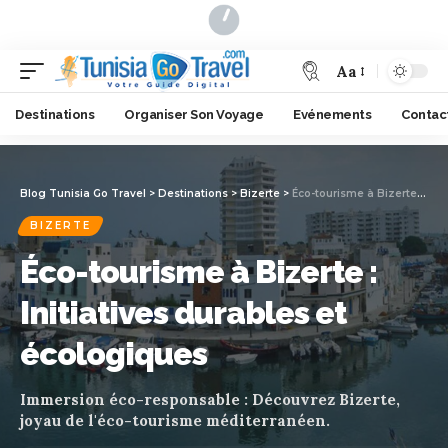
Aa
Destinations
Organiser Son Voyage
Evénements
Contac
Blog Tunisia Go Travel
>
Destinations
>
Bizerte
>
Éco-tourisme à Bizerte : Initiatives durables et écologiques
BIZERTE
Éco-tourisme à Bizerte :
Initiatives durables et
écologiques
Immersion éco-responsable : Découvrez Bizerte,
joyau de l'éco-tourisme méditerranéen.