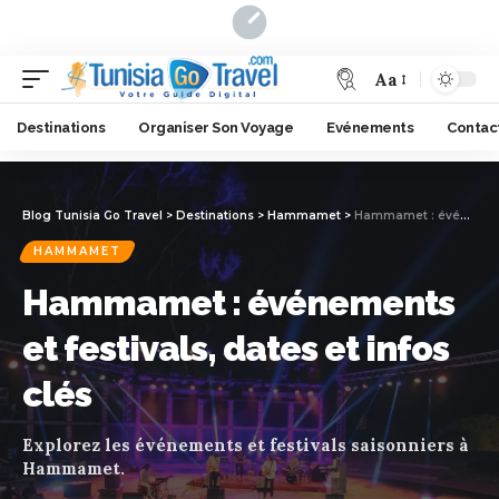
Aa
Destinations
Organiser Son Voyage
Evénements
Contac
Blog Tunisia Go Travel
>
Destinations
>
Hammamet
>
Hammamet : événements et festivals, dates et infos clés
HAMMAMET
Hammamet : événements
et festivals, dates et infos
clés
Explorez les événements et festivals saisonniers à
Hammamet.