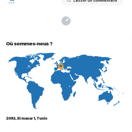
Laisser un commentaire
Où sommes-nous ?
2092, El manar 1, Tunis