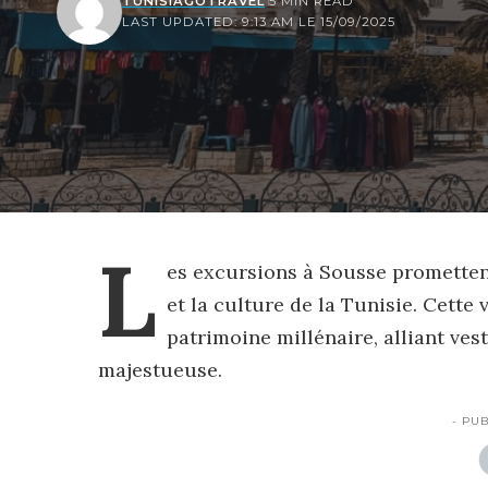
TUNISIAGOTRAVEL
5 MIN READ
LAST UPDATED: 9:13 AM LE 15/09/2025
L
es excursions à Sousse prometten
et la culture de la Tunisie. Cette 
patrimoine millénaire, alliant ves
majestueuse.
- PUB