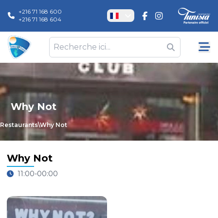
+216 71 168 600
+216 71 168 604
Why Not
Restaurants
\
Why Not
Why Not
11:00-00:00