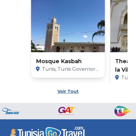
Mosque Kasbah
Theatr
Tunis, Tunis Governorate
la Vill
Tunis,
Voir Tout