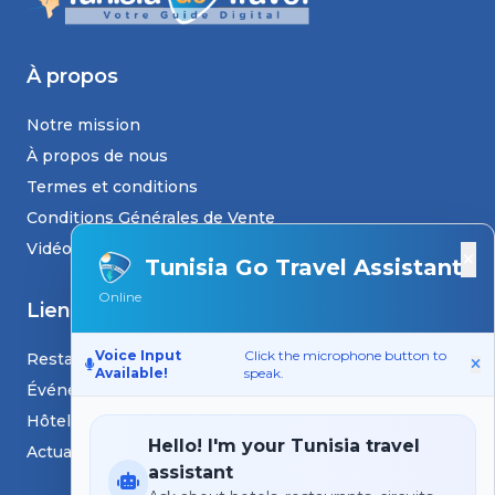
À propos
Notre mission
À propos de nous
Termes et conditions
Conditions Générales de Vente
Vidéos
×
Tunisia Go Travel Assistant
Online
Liens
Voice Input
Click the microphone button to
Restaurants
Available!
speak.
Événements
Hôtels
Hello! I'm your Tunisia travel
Actualités et blogs
assistant