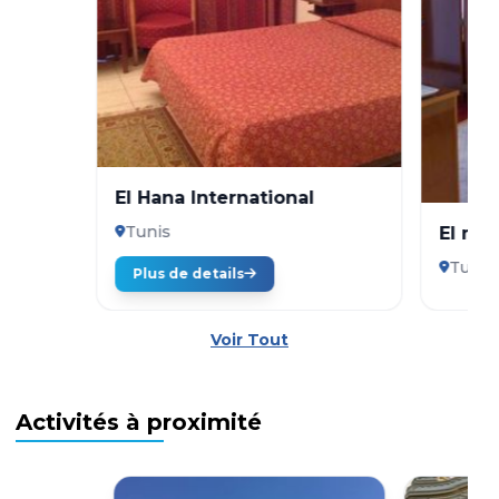
El Hana International
Tunis
El mou
Tunis
Plus de details
Voir Tout
Activités à proximité