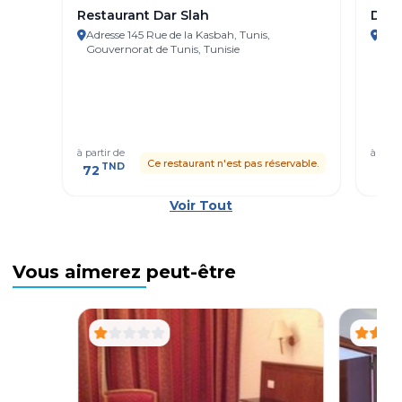
Restaurant Dar Slah
Dar 
Adresse 145 Rue de la Kasbah, Tunis,
Adre
Gouvernorat de Tunis, Tunisie
Tuni
à partir de
à parti
Ce restaurant n'est pas réservable.
TND
T
72
41
Voir Tout
Vous aimerez peut-être