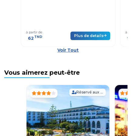
à partir de
à parti
Plus de details
TND
T
62
99
Voir Tout
Vous aimerez peut-être
Réservé aux Adultes