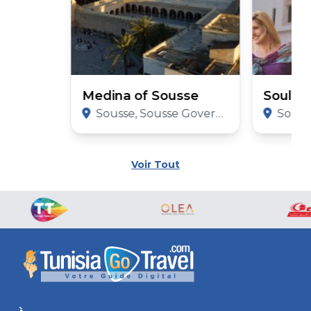
Medina of Sousse
Soula 
Sousse, Sousse Governorate
Sousse,
Voir Tout