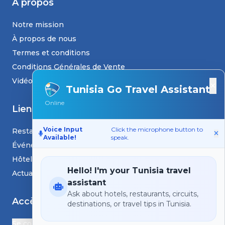
À propos
Notre mission
À propos de nous
Termes et conditions
Conditions Générales de Vente
Vidéos
×
Tunisia Go Travel Assistant
Online
Liens
Voice Input
Click the microphone button to
Restaurants
Available!
speak.
Événements
Hôtels
Hello! I'm your Tunisia travel
Actualités et blogs
assistant
Ask about hotels, restaurants, circuits,
Accès
destinations, or travel tips in Tunisia.
Se connecter