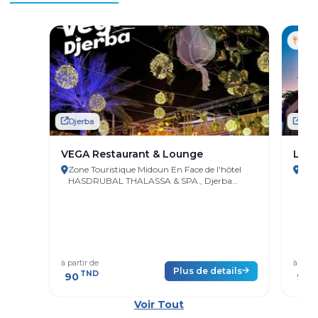
Djerba
Djer
VEGA Restaurant & Lounge
L'ét
Zone Touristique Midoun En Face de l'hôtel
Zone
HASDRUBAL THALASSA & SPA., Djerba
Djer
Island 4185 Tunisie
à partir de
à parti
Plus de details
TND
T
90
90
Voir Tout