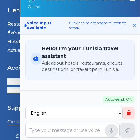
Online
Liens
Voice Input
Click the microphone button to
Restaurants
Available!
speak.
Événements
Hôtels
Hello! I'm your Tunisia travel
Actualités et blogs
assistant
Ask about hotels, restaurants, circuits,
Accès
destinations, or travel tips in Tunisia.
Se connecter
Devenir Partenaire
Auto-send: ON
Support
Contactez-nous
© HS TunisiaGoTravel - Tous droits réservés.