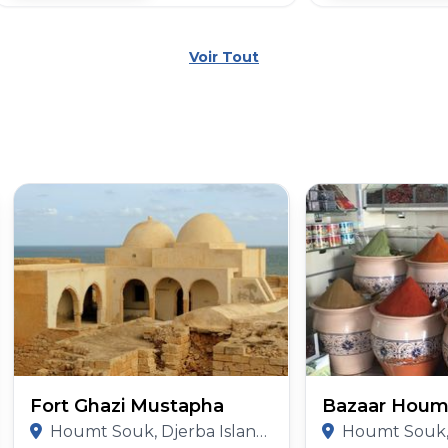
Voir Tout
Fort Ghazi Mustapha
Bazaar Houm
Houmt Souk, Djerba Island, Medenine Governorate
Houmt Souk, Djerba Islan