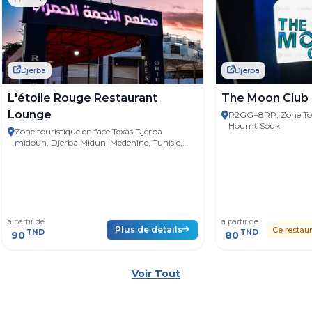
Djerba
Djerba
L'étoile Rouge Restaurant
The Moon Club
Lounge
R2GG+8RP, Zone Tou
Houmt Souk
Zone touristique en face Texas Djerba
midoun, Djerba Midun, Medenine, Tunisie,
4116
à partir de
à partir de
Plus de details
Ce restaur
TND
TND
90
80
Voir Tout