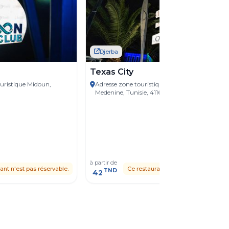
Djerba
Texas City
ristique Midoun,
Adresse zone touristique, Djerba Midun,
Medenine, Tunisie, 4116
à partir de
ant n'est pas réservable.
Ce restaurant n'est pas réservable.
TND
42