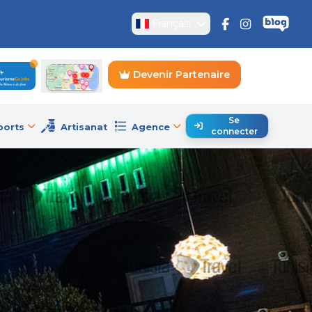
Français
Devenir Partenaire
Se
ports
Artisanat
Agence
connecter