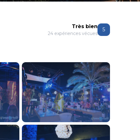
Très bien
5
24 expériences vécues