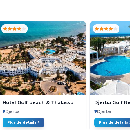
Hôtel Golf beach & Thalasso
Djerba Golf R
Djerba
Djerba
Plus de details
Plus de details