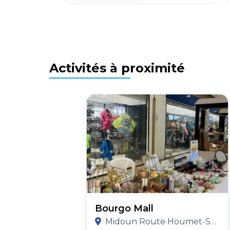
Activités à proximité
Bourgo Mall
Midoun Route Houmet-Souk Km2 Djerba, Tunisia Djerba, 4162, Tunisia