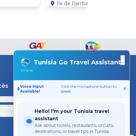
Île de Djerba, Gouvernorat de Médenine
×
Tunisia Go Travel Assistant
Online
cès
Support
Voice Input
Click the microphone button to
Available!
speak.
connecter
Contactez-nous
Devenir
Hello! I'm your Tunisia travel
Partenaire
assistant
Ask about hotels, restaurants, circuits,
destinations, or travel tips in Tunisia.