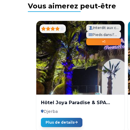
Vous aimerez peut-être
Interdit aux célibataires
Pieds dans l'eau
+1
Hôtel Joya Paradise & SPA
Djerba
Djerba
Plus de details