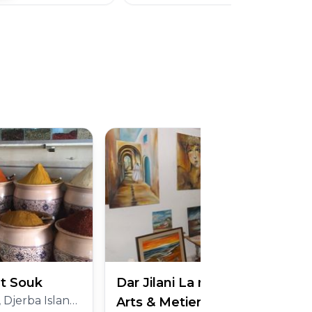
t Souk
Dar Jilani La maison des
d, Medenine Governorate
Arts & Metiers