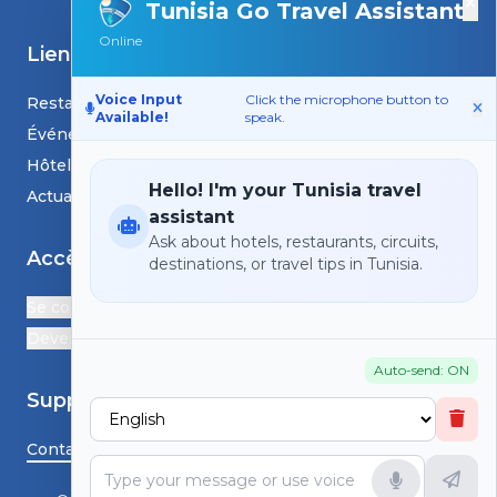
×
Tunisia Go Travel Assistant
Online
Liens
Voice Input
Click the microphone button to
Restaurants
Available!
speak.
Événements
Hôtels
Hello! I'm your Tunisia travel
Actualités et blogs
assistant
Ask about hotels, restaurants, circuits,
Accès
destinations, or travel tips in Tunisia.
Se connecter
Devenir Partenaire
Auto-send: ON
Support
Contactez-nous