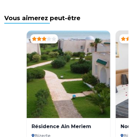
Vous aimerez peut-être
Résidence Ain Meriem
Nour 
Bizer
Bizerte
Bizer