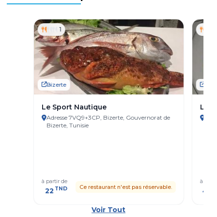
1
Bizerte
Bize
Le Sport Nautique
Le G
Adresse 7VQ9+3CP, Bizerte, Gouvernorat de
Adre
Bizerte, Tunisie
Bize
à partir de
à parti
Ce restaurant n'est pas réservable.
TND
T
22
47
Voir Tout