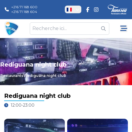
+216 71 168 600
+216 71 168 604
Rediguana night club
Restaurants
\
Rediguana night club
Rediguana night club
12:00-23:00