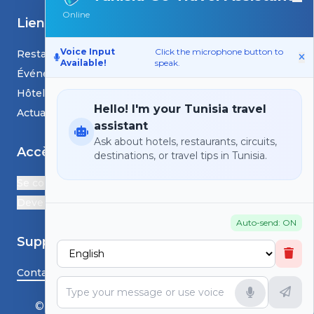
Online
Liens
Voice Input
Click the microphone button to
Restaurants
Available!
speak.
Événements
Hôtels
Hello! I'm your Tunisia travel
Actualités et blogs
assistant
Ask about hotels, restaurants, circuits,
Accès
destinations, or travel tips in Tunisia.
Se connecter
Devenir Partenaire
Auto-send: ON
Support
Contactez-nous
© HS TunisiaGoTravel - Tous droits réservés.