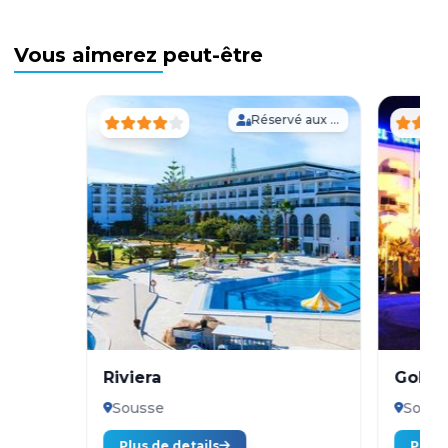
Vous aimerez peut-être
Réservé aux Adultes
Riviera
Golf 
Sousse
Souss
Plus de details
Plus 