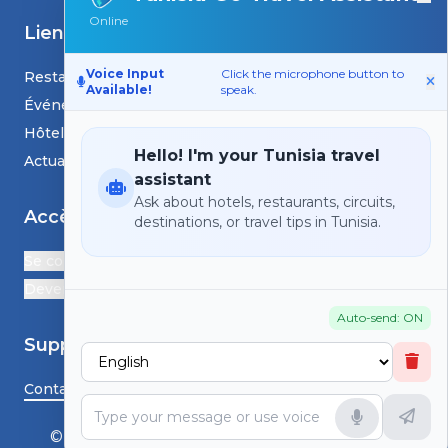
Online
Liens
Voice Input
Click the microphone button to
Restaurants
Available!
speak.
Événements
Hôtels
Hello! I'm your Tunisia travel
Actualités et blogs
assistant
Ask about hotels, restaurants, circuits,
Accès
destinations, or travel tips in Tunisia.
Se connecter
Devenir Partenaire
Auto-send: ON
Support
Contactez-nous
© HS TunisiaGoTravel - Tous droits réservés.