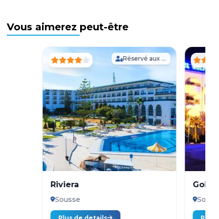
Vous aimerez peut-être
Réservé aux Adultes
Riviera
Golf 
Sousse
Souss
Plus de details
Plus 