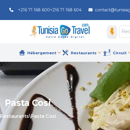
+216 71 168 600
+216 71 168 604
contact@tunisia
Hébergement
Restaurants
Circuit
Pasta Cosi
Restaurants
\
Pasta Cosi