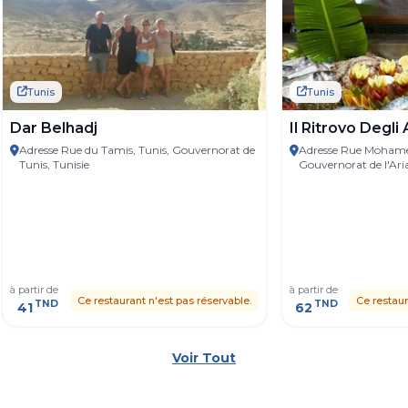
Tunis
Tunis
Dar Belhadj
Il Ritrovo Degli 
Adresse Rue du Tamis, Tunis, Gouvernorat de
Adresse Rue Mohamed
Tunis, Tunisie
Gouvernorat de l'Ari
à partir de
à partir de
Ce restaurant n'est pas réservable.
Ce restaur
TND
TND
41
62
Voir Tout