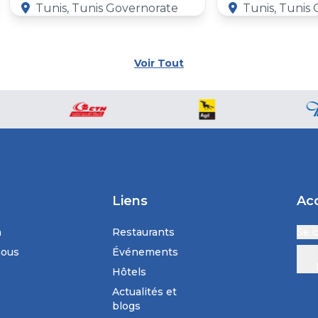
Tunis, Tunis Governorate
Tunis, Tunis
Voir Tout
Liens
Ac
n
Restaurants
Se 
nous
Événements
Hôtels
Actualités et
blogs