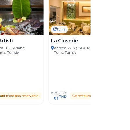
Tunis
Artisti
La Closerie
 Triki, Ariana,
Adresse V79Q+3FX, Marsa, Gouvernorat de
ana, Tunisie
Tunis, Tunisie
à partir de
ant n'est pas réservable.
Ce restaurant n'est pas réservable.
TND
61