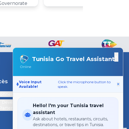
 Governorate
×
Tunisia Go Travel Assistant
Online
cès
Support
Voice Input
Click the microphone button to
Available!
speak.
connecter
Contactez-nous
Devenir
Hello! I'm your Tunisia travel
Partenaire
assistant
Ask about hotels, restaurants, circuits,
destinations, or travel tips in Tunisia.