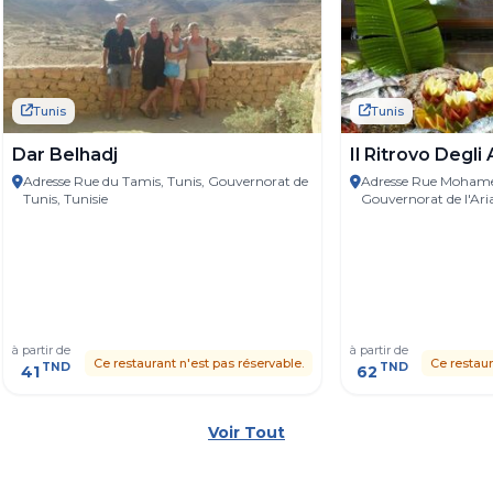
Tunis
Tunis
Dar Belhadj
Il Ritrovo Degli 
Adresse Rue du Tamis, Tunis, Gouvernorat de
Adresse Rue Mohamed
Tunis, Tunisie
Gouvernorat de l'Ari
à partir de
à partir de
Ce restaurant n'est pas réservable.
Ce restaur
TND
TND
41
62
Voir Tout