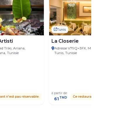
Tunis
Artisti
La Closerie
 Triki, Ariana,
Adresse V79Q+3FX, Marsa, Gouvernorat de
ana, Tunisie
Tunis, Tunisie
à partir de
ant n'est pas réservable.
Ce restaurant n'est pas réservable.
TND
61