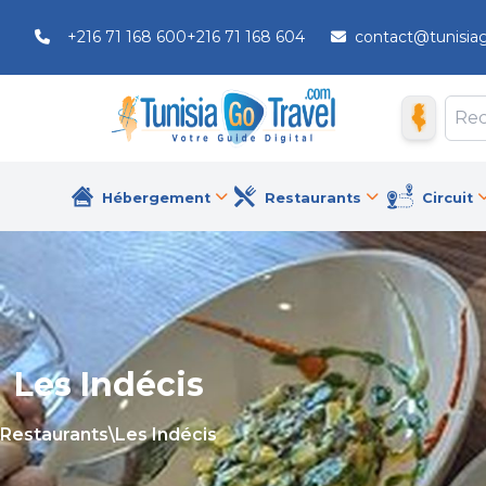
+216 71 168 600
+216 71 168 604
contact@tunisia
Hébergement
Restaurants
Circuit
Les Indécis
Restaurants
\
Les Indécis