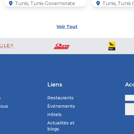
Tunis, Tunis Governorate
Tunis, Tunis
Voir Tout
Liens
Ac
n
Restaurants
Se 
nous
Événements
Hôtels
Actualités et
blogs