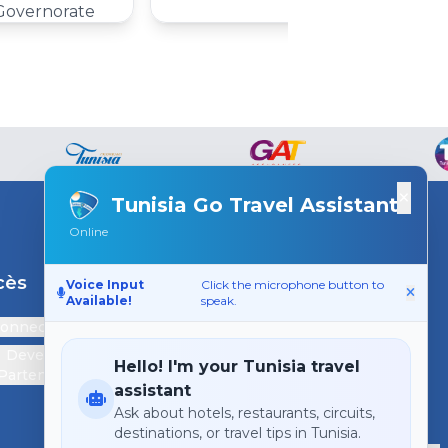
 Governorate
×
Tunisia Go Travel Assistant
Online
cès
Support
Voice Input
Click the microphone button to
Available!
speak.
connecter
Contactez-nous
Devenir
Hello! I'm your Tunisia travel
Partenaire
assistant
Ask about hotels, restaurants, circuits,
destinations, or travel tips in Tunisia.