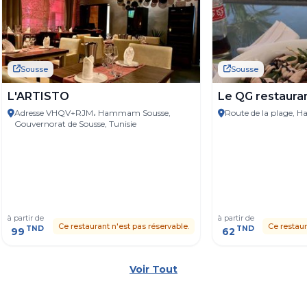
Sousse
Sousse
L'ARTISTO
Le QG restaura
Adresse VHQV+RJM، Hammam Sousse,
Route de la plage, 
Gouvernorat de Sousse, Tunisie
à partir de
à partir de
Ce restaurant n'est pas réservable.
Ce restaur
TND
TND
99
62
Voir Tout