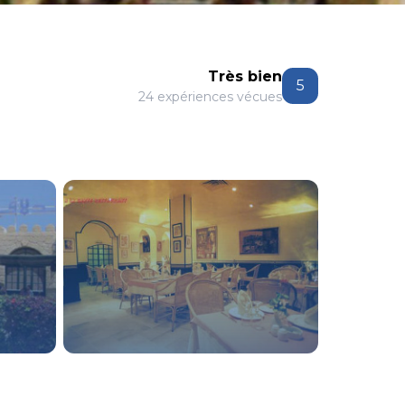
Très bien
5
24 expériences vécues