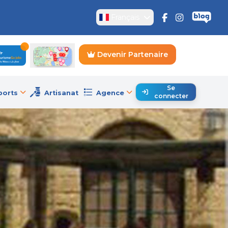
Français
Devenir Partenaire
Se
ports
Artisanat
Agence
connecter