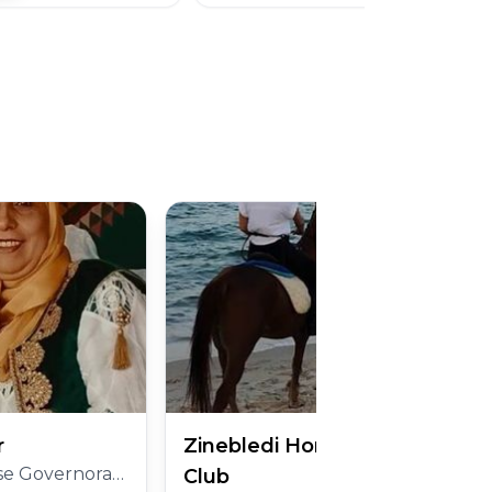
r
Zinebledi Horse Riding
e Governorate
Club