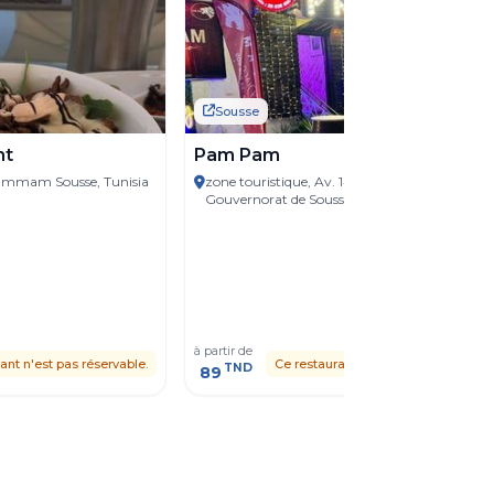
Sousse
nt
Pam Pam
Hammam Sousse, Tunisia
zone touristique, Av. 14 Janvier, Sousse,
Gouvernorat de Sousse, Tunisie
à partir de
ant n'est pas réservable.
Ce restaurant n'est pas réservable.
TND
89