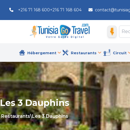
+216 71 168 600
+216 71 168 604
contact@tunisia
Hébergement
Restaurants
Circuit
Les 3 Dauphins
Restaurants
\
Les 3 Dauphins