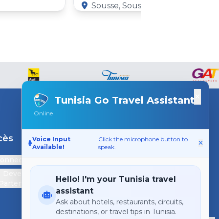
Sousse, Sousse Governorate
×
Tunisia Go Travel Assistant
Online
cès
Support
Voice Input
Click the microphone button to
Available!
speak.
connecter
Contactez-nous
Devenir
Hello! I'm your Tunisia travel
Partenaire
assistant
Ask about hotels, restaurants, circuits,
destinations, or travel tips in Tunisia.