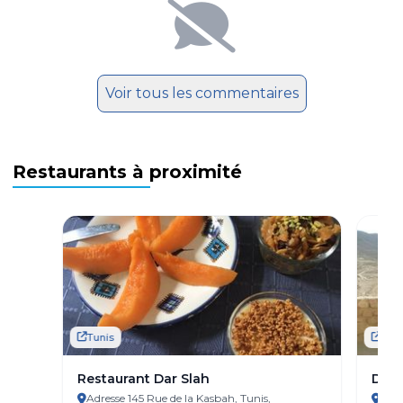
Voir tous les commentaires
Restaurants à proximité
Tunis
Tuni
Restaurant Dar Slah
Dar 
Adresse 145 Rue de la Kasbah, Tunis,
Adre