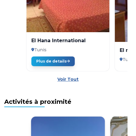
El Hana International
Tunis
El mou
Tunis
Plus de details
Voir Tout
Activités à proximité