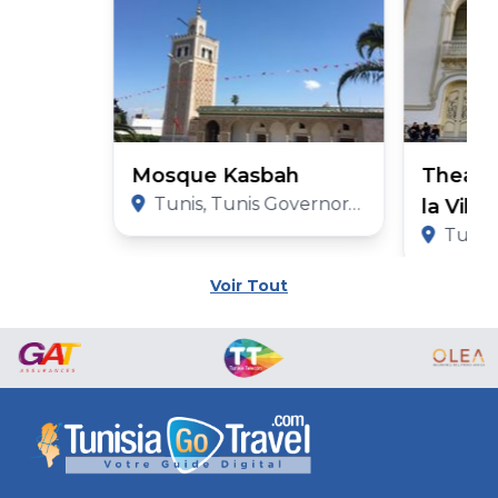
Mosque Kasbah
Theatr
Tunis, Tunis Governorate
la Vill
Tunis,
Voir Tout