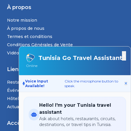
À propos
Notre mission
À propos de nous
Termes et conditions
Conditions Générales de Vente
Vidéos
×
Tunisia Go Travel Assistant
Online
Liens
Voice Input
Click the microphone button to
Restaurants
Available!
speak.
Événements
Hôtels
Hello! I'm your Tunisia travel
Actualités et blogs
assistant
Ask about hotels, restaurants, circuits,
Accès
destinations, or travel tips in Tunisia.