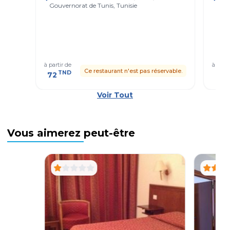
Gouvernorat de Tunis, Tunisie
Tuni
à partir de
à parti
Ce restaurant n'est pas réservable.
TND
T
72
41
Voir Tout
Vous aimerez peut-être