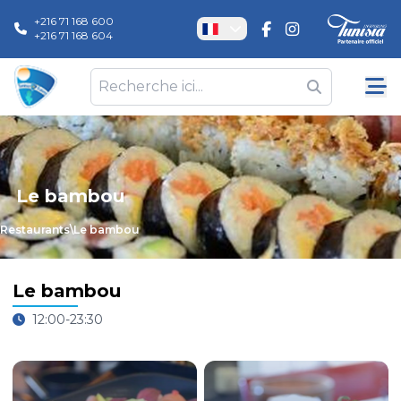
+216 71 168 600
+216 71 168 604
Le bambou
Restaurants
\
Le bambou
Le bambou
12:00-23:30