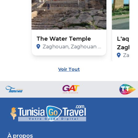
The Water Temple
L'aque
Zaghouan, Zaghouan Governorate
Zagho
Zaghouan
Voir Tout
À propos