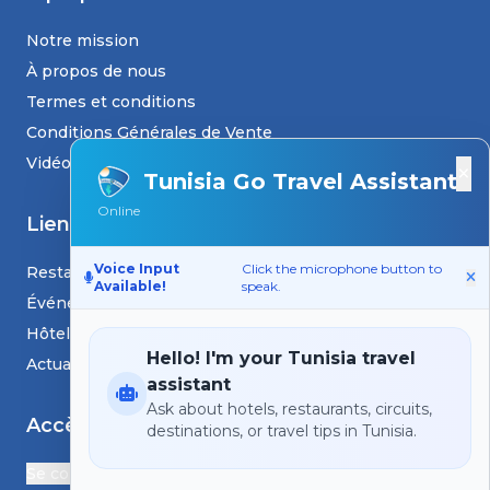
Notre mission
À propos de nous
Termes et conditions
Conditions Générales de Vente
Vidéos
×
Tunisia Go Travel Assistant
Online
Liens
Voice Input
Click the microphone button to
Restaurants
Available!
speak.
Événements
Hôtels
Hello! I'm your Tunisia travel
Actualités et blogs
assistant
Ask about hotels, restaurants, circuits,
Accès
destinations, or travel tips in Tunisia.
Se connecter