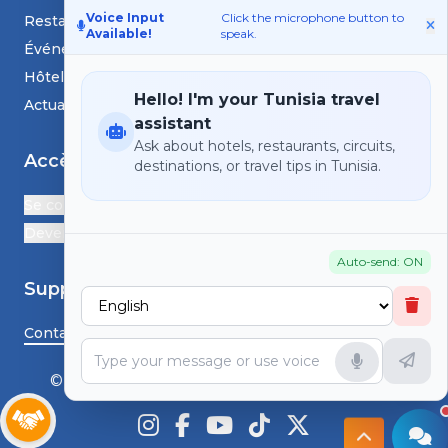
Voice Input
Click the microphone button to
Restaurants
Available!
speak.
Événements
Hôtels
Hello! I'm your Tunisia travel
Actualités et blogs
assistant
Ask about hotels, restaurants, circuits,
Accès
destinations, or travel tips in Tunisia.
Se connecter
Devenir Partenaire
Auto-send: ON
Support
Contactez-nous
© HS TunisiaGoTravel - Tous droits réservés.