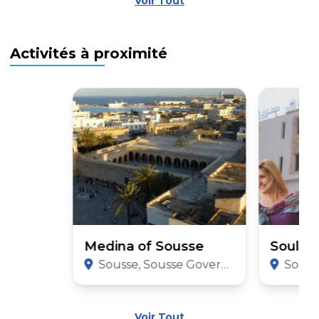
Voir Tout
Activités à proximité
Medina of Sousse
Soula 
Sousse, Sousse Governorate
Sousse,
Voir Tout