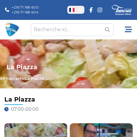
+216 71 168 600
+216 71 168 604
La Piazza
Restaurants
\
La Piazza
La Piazza
07:00-00:00