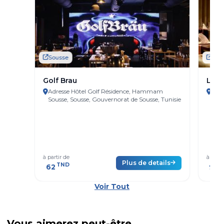
Sousse
Sou
Golf Brau
L'AR
Adresse Hôtel Golf Résidence, Hammam
Adr
Sousse, Sousse, Gouvernorat de Sousse, Tunisie
Gouv
à partir de
à parti
Plus de details
TND
T
62
99
Voir Tout
Vous aimerez peut-être