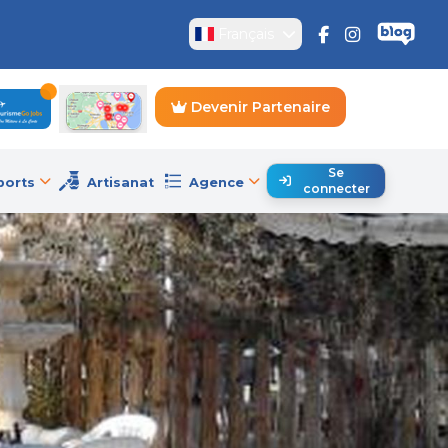
Français
Devenir Partenaire
Se
ports
Artisanat
Agence
connecter