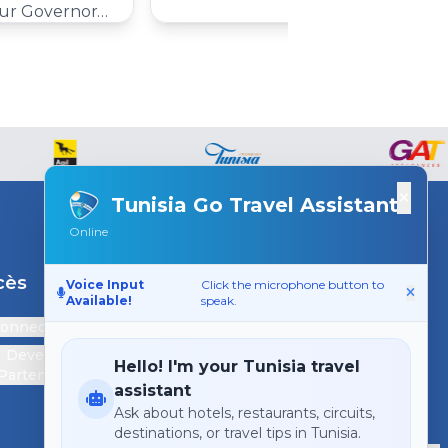
r Governorate
×
Tunisia Go Travel Assistant
Online
cès
Support
Voice Input
Click the microphone button to
Available!
speak.
connecter
Contactez-nous
Devenir
Hello! I'm your Tunisia travel
Partenaire
assistant
Ask about hotels, restaurants, circuits,
destinations, or travel tips in Tunisia.