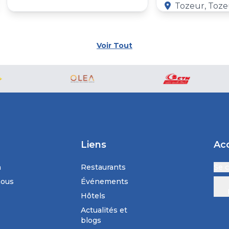
Tozeur, Tozeu
Voir Tout
Liens
Ac
n
Restaurants
Se 
nous
Événements
Hôtels
Actualités et
blogs