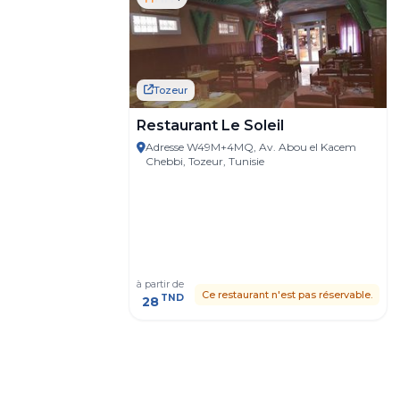
Tozeur
Restaurant Le Soleil
Adresse W49M+4MQ, Av. Abou el Kacem
Chebbi, Tozeur, Tunisie
à partir de
Ce restaurant n'est pas réservable.
TND
28