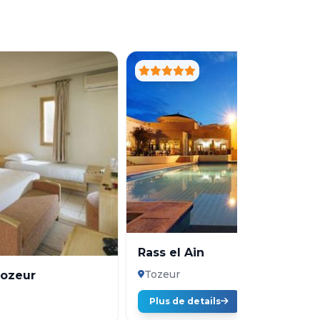
Rass el Ain
Tozeur
Tozeur
Plus de details