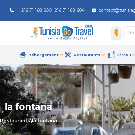
+216 71 168 600
+216 71 168 604
contact@tunisia
Hébergement
Restaurants
Circuit
la fontana
Restaurants
\
la fontana