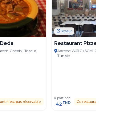
Tozeur
 Deda
Restaurant Pizzeria Azzura
acem Chebbi, Tozeur,
Adresse W47C+6CM, Rte Touristique, Tozeur,
Tunisie
à partir de
ant n'est pas réservable.
Ce restaurant n'est pas réservable.
TND
42