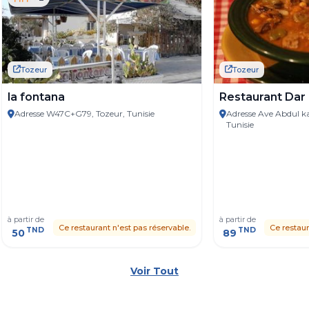
Tozeur
Tozeur
la fontana
Restaurant Dar
Adresse W47C+G79, Tozeur, Tunisie
Adresse Ave Abdul k
Tunisie
à partir de
à partir de
Ce restaurant n'est pas réservable.
Ce restaur
TND
TND
50
89
Voir Tout