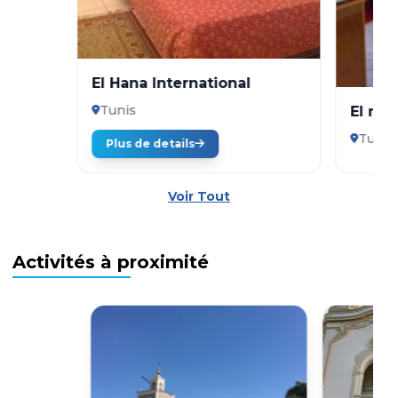
El Hana International
Tunis
El mou
Tunis
Plus de details
Voir Tout
Activités à proximité