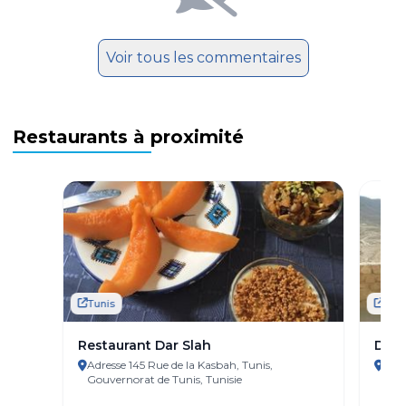
Voir tous les commentaires
Restaurants à proximité
Tunis
Tuni
Restaurant Dar Slah
Dar 
Adresse 145 Rue de la Kasbah, Tunis,
Adre
Gouvernorat de Tunis, Tunisie
Tuni