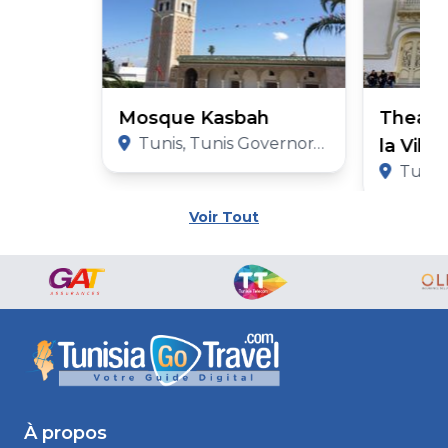
Mosque Kasbah
Theatr
Tunis, Tunis Governorate
la Vill
Tunis,
Voir Tout
À propos