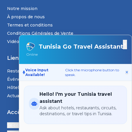
Notre mission
À propos de nous
Termes et conditions
Conditions Générales de Vente
Vidéos
×
Tunisia Go Travel Assistant
Online
Liens
Voice Input
Click the microphone button to
Restaurants
Available!
speak.
Événements
Hôtels
Hello! I'm your Tunisia travel
Actualités et blogs
assistant
Ask about hotels, restaurants, circuits,
Accès
destinations, or travel tips in Tunisia.
Se connecter