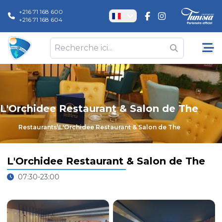
+216 71 168 600
+216 71 168 604
L'Orchidee Restaurant & Salon de The
Restaurants
\
L'Orchidee Restaurant & Salon de The
L'Orchidee Restaurant & Salon de The
07:30-23:00