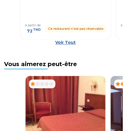
à partir de
à parti
Ce restaurant n'est pas réservable.
TND
T
72
41
Voir Tout
Vous aimerez peut-être