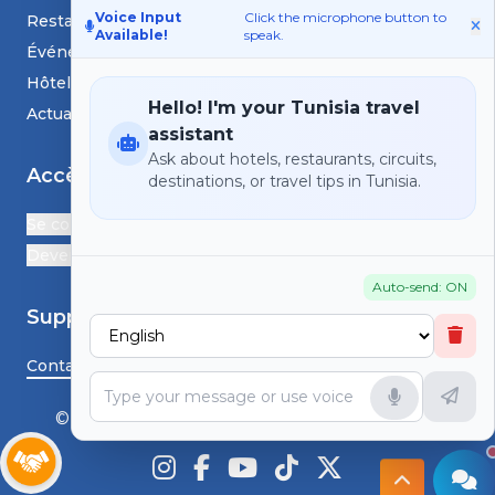
Voice Input
Click the microphone button to
Restaurants
Available!
speak.
Événements
Hôtels
Hello! I'm your Tunisia travel
Actualités et blogs
assistant
Ask about hotels, restaurants, circuits,
Accès
destinations, or travel tips in Tunisia.
Se connecter
Devenir Partenaire
Auto-send: ON
Support
Contactez-nous
© HS TunisiaGoTravel - Tous droits réservés.