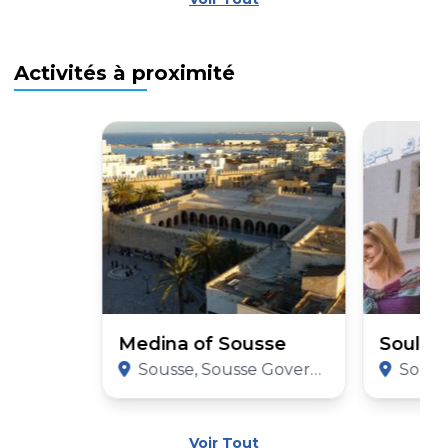
Activités à proximité
Medina of Sousse
Soula 
Sousse, Sousse Governorate
Sousse,
Voir Tout