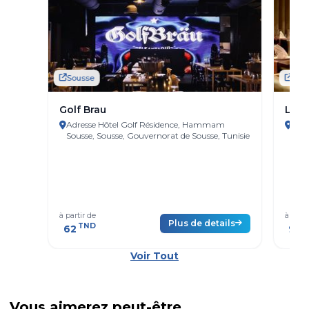
Sousse
Sou
Golf Brau
L'AR
Adresse Hôtel Golf Résidence, Hammam
Adr
Sousse, Sousse, Gouvernorat de Sousse, Tunisie
Gouv
à partir de
à parti
Plus de details
TND
T
62
99
Voir Tout
Vous aimerez peut-être