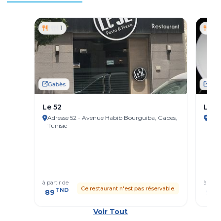
1
Gabès
Gab
Le 52
Le r
Adresse 52 - Avenue Habib Bourguiba, Gabes,
Adresse
Tunisie
Aven
à partir de
à parti
Ce restaurant n'est pas réservable.
TND
T
89
97
Voir Tout