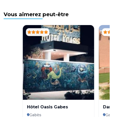
Vous aimerez peut-être
Hôtel Oasis Gabes
Dar E
Gabès
Gabè