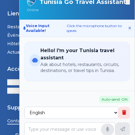
Tunisia Go Travel Assistant
Online
Liens
Voice Input
Click the microphone button to
Restaurants
Available!
speak.
Événements
Hôtels
Hello! I'm your Tunisia travel
Actualités et blogs
assistant
Ask about hotels, restaurants, circuits,
Accès
destinations, or travel tips in Tunisia.
Se connecter
Devenir Partenaire
Auto-send: ON
Support
Contactez-nous