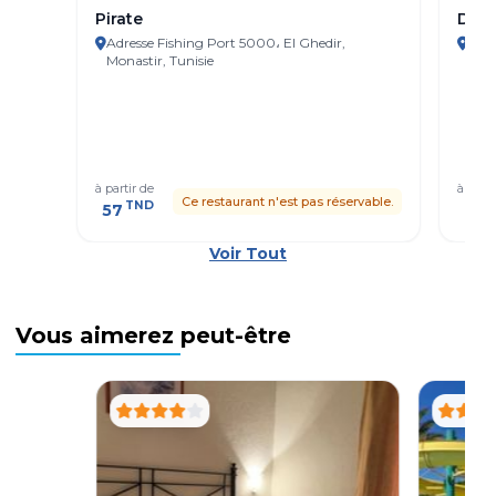
Pirate
Dar 
Adresse Fishing Port 5000، El Ghedir,
Adre
Monastir, Tunisie
à partir de
à parti
Ce restaurant n'est pas réservable.
TND
T
57
52
Voir Tout
Vous aimerez peut-être