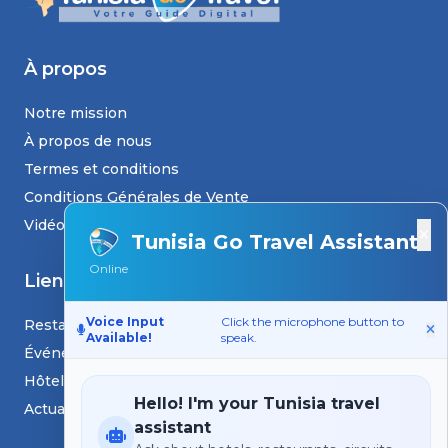
À propos
Notre mission
À propos de nous
Termes et conditions
Conditions Générales de Vente
Vidéos
×
Tunisia Go Travel Assistant
Online
Liens
Voice Input
Click the microphone button to
Restaurants
Available!
speak.
Événements
Hôtels
Hello! I'm your Tunisia travel
Actualités et blogs
assistant