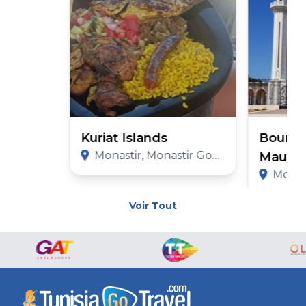
Kuriat Islands
Bourgh
Monastir, Monastir Governorate
Mauso
Monastir
Voir Tout