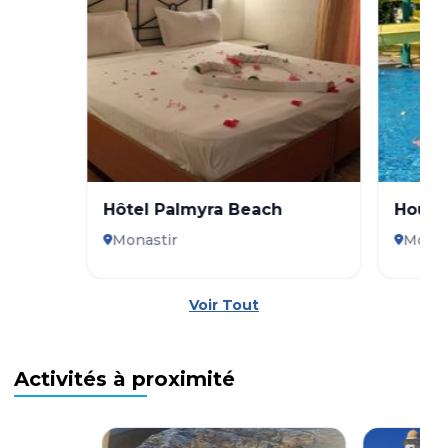
Hôtel Palmyra Beach
Houda
Aquap
Monastir
Monas
Voir Tout
Activités à proximité