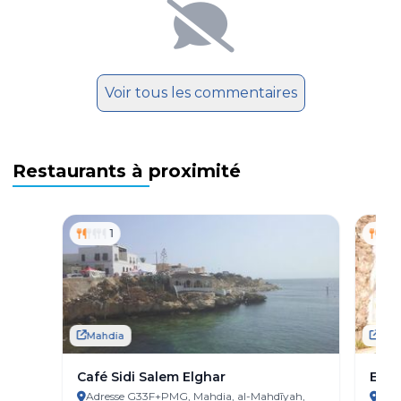
Voir tous les commentaires
Restaurants à proximité
1
Mahdia
Mah
Café Sidi Salem Elghar
El A
Adresse G33F+PMG, Mahdia, al-Mahdīyah,
Adre