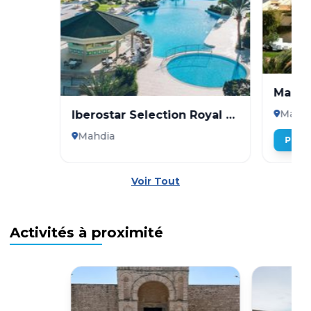
Mahdi
Mahdi
Iberostar Selection Royal El
Mansour
Mahdia
Plus 
Voir Tout
Activités à proximité