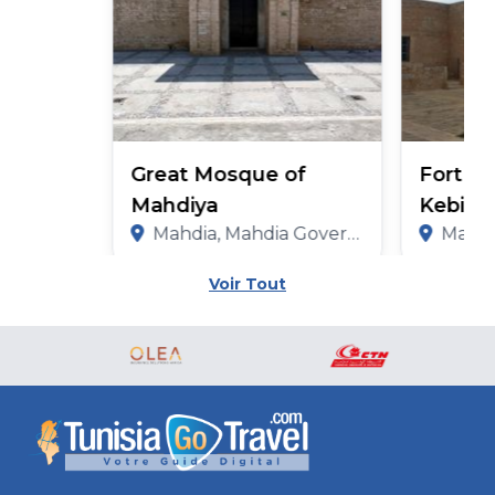
Great Mosque of
Fort Ot
Mahdiya
Kebir
Mahdia, Mahdia Governorate
Mahdia,
Voir Tout