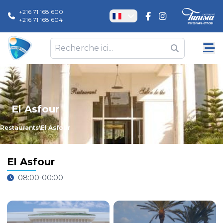
+216 71 168 600
+216 71 168 604
El Asfour
Restaurants
\
El Asfour
El Asfour
08:00-00:00