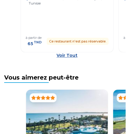
Tunisie
iber
Mahd
à partir de
à parti
Ce restaurant n'est pas réservable.
TND
T
65
61
Voir Tout
Vous aimerez peut-être