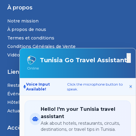
À propos
Notre mission
À propos de nous
Termes et conditions
Conditions Générales de Vente
Vidéos
×
Tunisia Go Travel Assistant
Online
Liens
Voice Input
Click the microphone button to
Restaurants
Available!
speak.
Événements
Hôtels
Hello! I'm your Tunisia travel
Actualités et blogs
assistant
Ask about hotels, restaurants, circuits,
Accès
destinations, or travel tips in Tunisia.