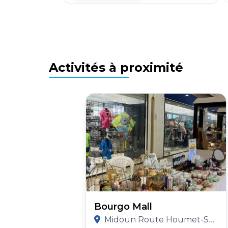
Activités à proximité
Bourgo Mall
Midoun Route Houmet-Souk Km2 Djerba, Tunisia Djerba, 4162, Tunisia