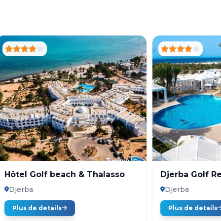
Hôtel Golf beach & Thalasso
Djerba Golf R
Djerba
Djerba
Plus de details
Plus de details