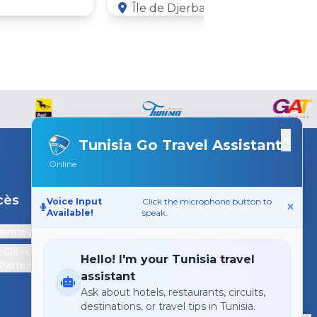
Île de Djerba, Gouvernorat de Médenine
×
Tunisia Go Travel Assistant
Online
cès
Support
Voice Input
Click the microphone button to
Available!
speak.
connecter
Contactez-nous
Devenir
Hello! I'm your Tunisia travel
Partenaire
assistant
Ask about hotels, restaurants, circuits,
destinations, or travel tips in Tunisia.