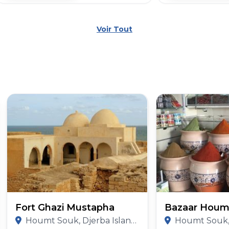
Voir Tout
Fort Ghazi Mustapha
Bazaar Houm
Houmt Souk, Djerba Island, Medenine Governorate
Houmt Souk, Djerba Islan