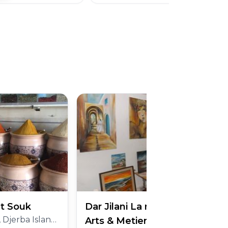
t Souk
Dar Jilani La maison des
d, Medenine Governorate
Arts & Metiers