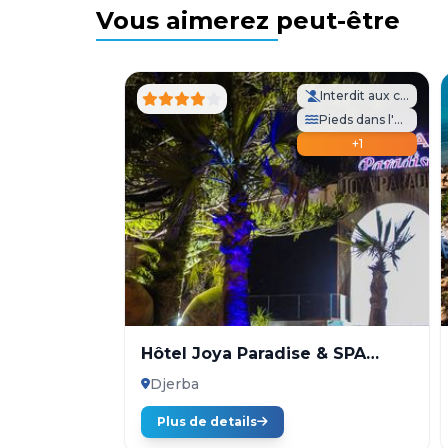
Vous aimerez peut-être
Interdit aux célibataires
Pieds dans l'eau
+1
Hôtel Joya Paradise & SPA
Djerba
Djerba
Plus de details