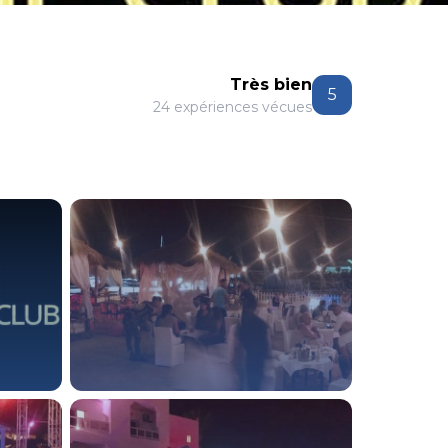
Très bien
5
24 expériences vécues