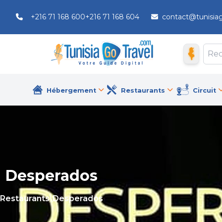
+216 71 168 600
+216 71 168 604
contact@tunisia
Hébergement
Restaurants
Circuit
Desperados
Restaurants
\
Desperados