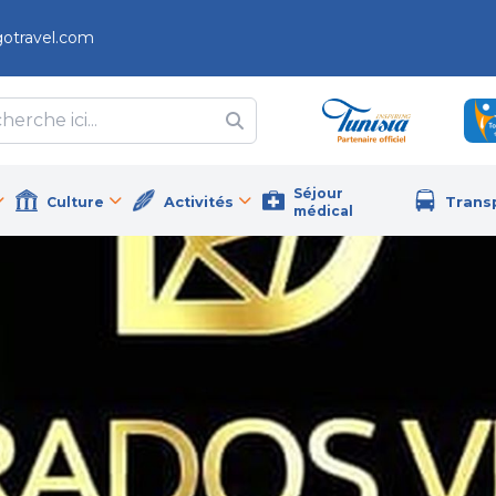
gotravel.com
Séjour
Culture
Activités
Trans
médical