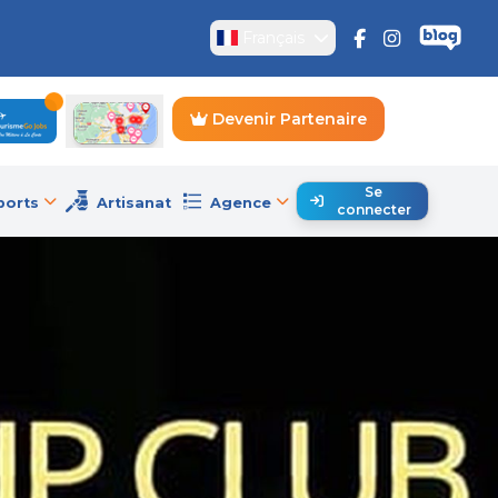
Français
Devenir Partenaire
Se
ports
Artisanat
Agence
connecter