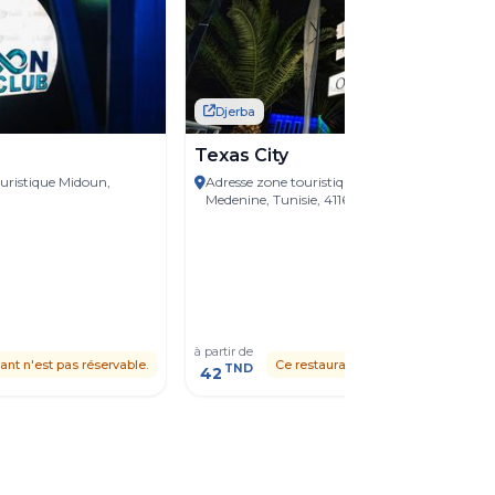
Djerba
Texas City
ristique Midoun,
Adresse zone touristique, Djerba Midun,
Medenine, Tunisie, 4116
à partir de
ant n'est pas réservable.
Ce restaurant n'est pas réservable.
TND
42