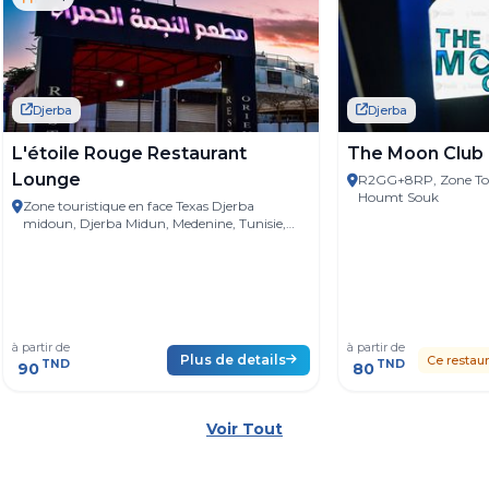
Djerba
Djerba
L'étoile Rouge Restaurant
The Moon Club
Lounge
R2GG+8RP, Zone Tou
Houmt Souk
Zone touristique en face Texas Djerba
midoun, Djerba Midun, Medenine, Tunisie,
4116
à partir de
à partir de
Plus de details
Ce restaur
TND
TND
90
80
Voir Tout