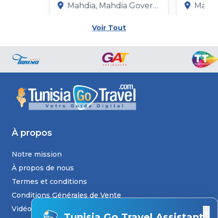
Mahdia, Mahdia Governorate
Mahdia,
Voir Tout
À propos
Notre mission
À propos de nous
Termes et conditions
Conditions Générales de Vente
Vidéos
×
Tunisia Go Travel Assistant