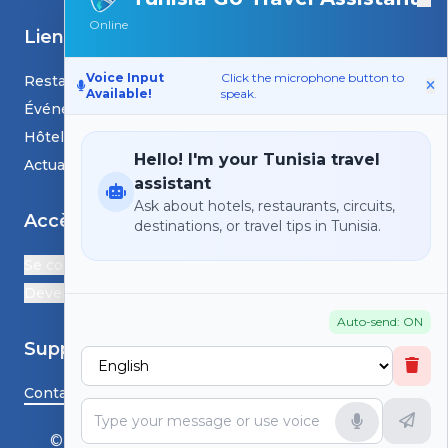
Online
Liens
Voice Input
Click the microphone button to
Restaurants
Available!
speak.
Événements
Hôtels
Hello! I'm your Tunisia travel
Actualités et blogs
assistant
Ask about hotels, restaurants, circuits,
Accès
destinations, or travel tips in Tunisia.
Se connecter
Devenir Partenaire
Auto-send: ON
Support
Contactez-nous
© HS TunisiaGoTravel - Tous droits réservés.