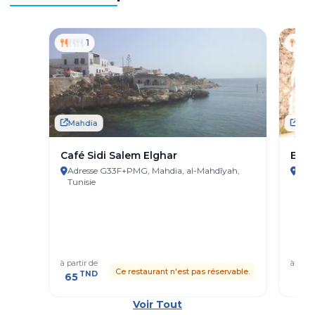
1
Mahdia
Mah
Café Sidi Salem Elghar
El A
Adresse G33F+PMG, Mahdia, al-Mahdīyah,
Adre
Tunisie
iber
Mahd
à partir de
à parti
Ce restaurant n'est pas réservable.
TND
T
65
61
Voir Tout