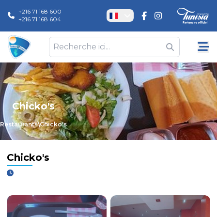
+216 71 168 600
+216 71 168 604
Chicko's
Restaurants
\
Chicko's
Chicko's