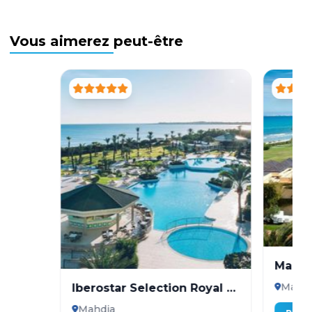
Vous aimerez peut-être
Mahdi
Mahdi
Iberostar Selection Royal El
Mansour
Mahdia