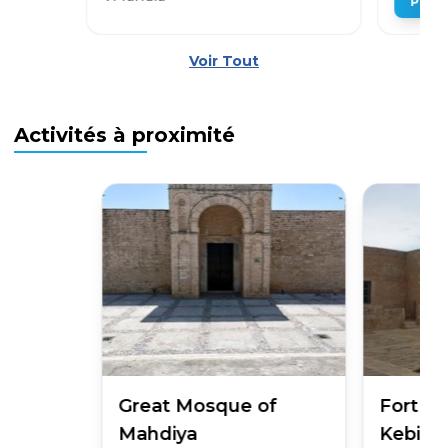
Plus 
Voir Tout
Activités à proximité
Great Mosque of
Fort Ot
Mahdiya
Kebir