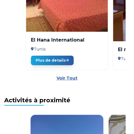
El Hana International
Tunis
El mou
Tunis
Plus de details
Voir Tout
Activités à proximité