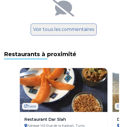
Voir tous les commentaires
Restaurants à proximité
Tunis
Tuni
Restaurant Dar Slah
Dar 
Adresse 145 Rue de la Kasbah, Tunis,
Adre