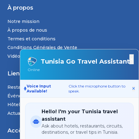
À propos
Notre mission
À propos de nous
Termes et conditions
Conditions Générales de Vente
Vidéos
×
Tunisia Go Travel Assistant
Online
Liens
Voice Input
Click the microphone button to
Restaurants
Available!
speak.
Événements
Hôtels
Hello! I'm your Tunisia travel
Actualités et blogs
assistant
Ask about hotels, restaurants, circuits,
Accès
destinations, or travel tips in Tunisia.