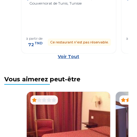
Gouvernorat de Tunis, Tunisie
Tuni
à partir de
à parti
Ce restaurant n'est pas réservable.
TND
T
72
41
Voir Tout
Vous aimerez peut-être