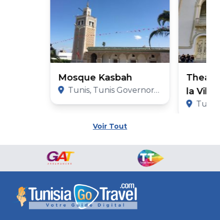
Mosque Kasbah
Theatr
Tunis, Tunis Governorate
la Vill
Tunis,
Voir Tout