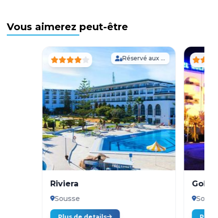
Vous aimerez peut-être
Réservé aux Adultes
Riviera
Golf 
Sousse
Souss
Plus de details
Plus 