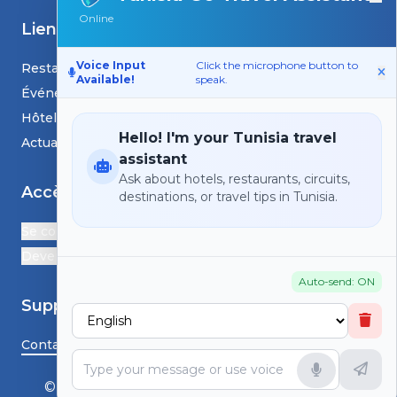
Online
Liens
Voice Input
Click the microphone button to
Restaurants
Available!
speak.
Événements
Hôtels
Hello! I'm your Tunisia travel
Actualités et blogs
assistant
Ask about hotels, restaurants, circuits,
Accès
destinations, or travel tips in Tunisia.
Se connecter
Devenir Partenaire
Auto-send: ON
Support
Contactez-nous
© HS TunisiaGoTravel - Tous droits réservés.