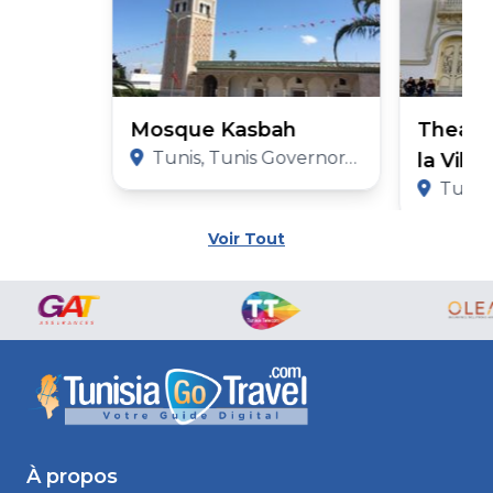
Mosque Kasbah
Theatr
Tunis, Tunis Governorate
la Vill
Tunis,
Voir Tout
À propos