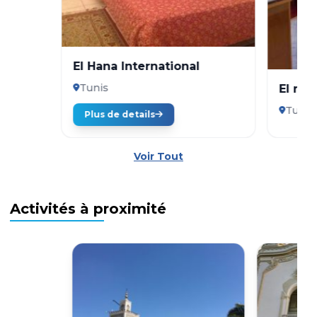
El Hana International
Tunis
El mou
Tunis
Plus de details
Voir Tout
Activités à proximité