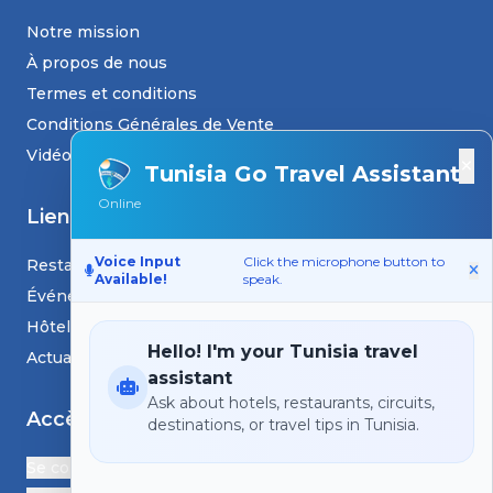
Notre mission
À propos de nous
Termes et conditions
Conditions Générales de Vente
Vidéos
×
Tunisia Go Travel Assistant
Online
Liens
Voice Input
Click the microphone button to
Restaurants
Available!
speak.
Événements
Hôtels
Hello! I'm your Tunisia travel
Actualités et blogs
assistant
Ask about hotels, restaurants, circuits,
Accès
destinations, or travel tips in Tunisia.
Se connecter