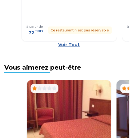
à partir de
à parti
Ce restaurant n'est pas réservable.
TND
T
72
41
Voir Tout
Vous aimerez peut-être