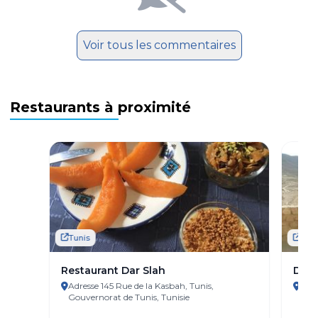
Voir tous les commentaires
Restaurants à proximité
Tunis
Tuni
Restaurant Dar Slah
Dar 
Adresse 145 Rue de la Kasbah, Tunis,
Adre
Gouvernorat de Tunis, Tunisie
Tuni