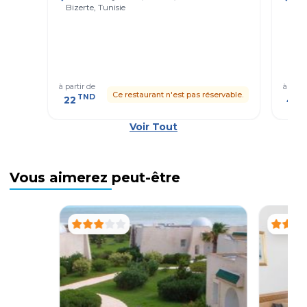
Bizerte, Tunisie
Bize
à partir de
à parti
Ce restaurant n'est pas réservable.
TND
T
22
47
Voir Tout
Vous aimerez peut-être