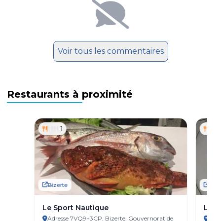
Voir tous les commentaires
Restaurants à proximité
1
Bizerte
Bize
Le Sport Nautique
Le G
Adresse 7VQ9+3CP, Bizerte, Gouvernorat de
Adre