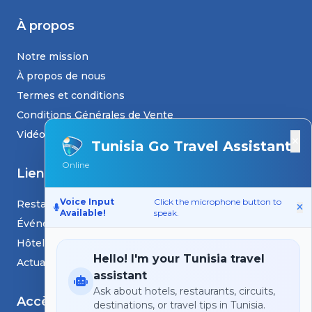
À propos
Notre mission
À propos de nous
Termes et conditions
Conditions Générales de Vente
Vidéos
×
Tunisia Go Travel Assistant
Online
Liens
Voice Input
Click the microphone button to
Restaurants
Available!
speak.
Événements
Hôtels
Hello! I'm your Tunisia travel
Actualités et blogs
assistant
Ask about hotels, restaurants, circuits,
Accès
destinations, or travel tips in Tunisia.