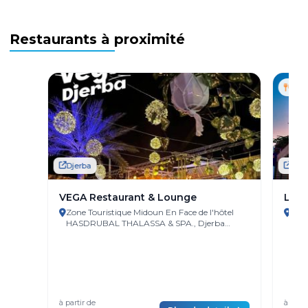
Restaurants à proximité
Djerba
Djer
VEGA Restaurant & Lounge
L'ét
Zone Touristique Midoun En Face de l'hôtel
Zone
HASDRUBAL THALASSA & SPA., Djerba
Djer
Island 4185 Tunisie
à partir de
à parti