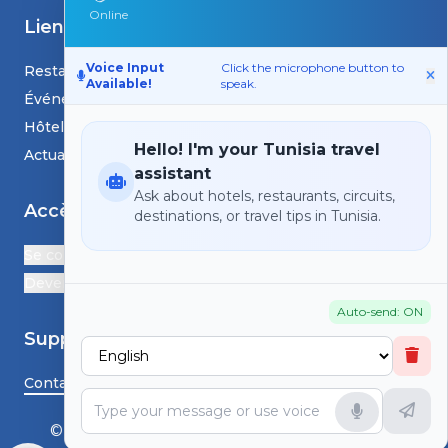
Online
Liens
Voice Input
Click the microphone button to
Restaurants
Available!
speak.
Événements
Hôtels
Hello! I'm your Tunisia travel
Actualités et blogs
assistant
Ask about hotels, restaurants, circuits,
Accès
destinations, or travel tips in Tunisia.
Se connecter
Devenir Partenaire
Auto-send: ON
Support
Contactez-nous
© HS TunisiaGoTravel - Tous droits réservés.