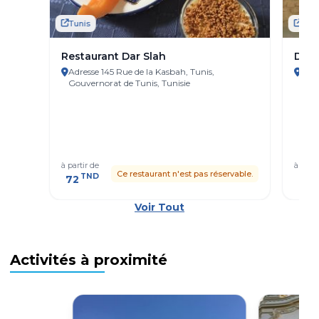
Tunis
Tuni
Restaurant Dar Slah
Dar 
Adresse 145 Rue de la Kasbah, Tunis,
Adre
Gouvernorat de Tunis, Tunisie
Tuni
à partir de
à parti
Ce restaurant n'est pas réservable.
TND
T
72
41
Voir Tout
Activités à proximité