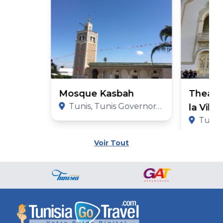
Mosque Kasbah
Theatr
Tunis, Tunis Governorate
la Vill
Tunis,
Voir Tout