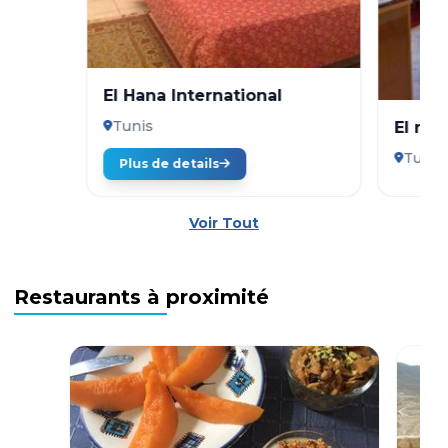
El Hana International
Tunis
El mou
Tunis
Plus de details
Voir Tout
Restaurants à proximité