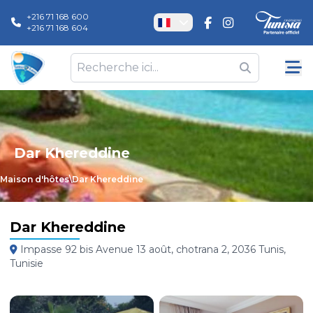
+216 71 168 600
+216 71 168 604
Dar Khereddine
Maison d'hôtes
\
Dar Khereddine
Dar Khereddine
Impasse 92 bis Avenue 13 août, chotrana 2, 2036 Tunis,
Tunisie