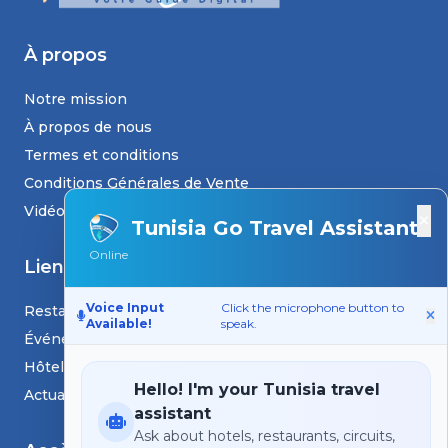
À propos
Notre mission
À propos de nous
Termes et conditions
Conditions Générales de Vente
Vidéos
×
Tunisia Go Travel Assistant
Online
Liens
Voice Input
Click the microphone button to
Restaurants
Available!
speak.
Événements
Hôtels
Hello! I'm your Tunisia travel
Actualités et blogs
assistant
Ask about hotels, restaurants, circuits,