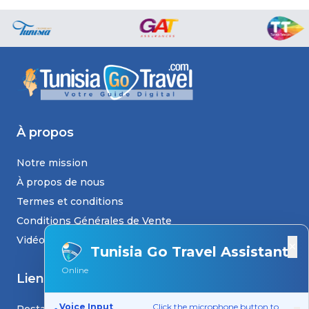
À propos
Notre mission
À propos de nous
Termes et conditions
Conditions Générales de Vente
Vidéos
×
Tunisia Go Travel Assistant
Online
Liens
Voice Input
Click the microphone button to