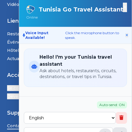
Vidéos
×
Tunisia Go Travel Assistant
Online
Liens
Voice Input
Click the microphone button to
Restaurants
Available!
speak.
Événements
Hôtels
Hello! I'm your Tunisia travel
Actualités et blogs
assistant
Ask about hotels, restaurants, circuits,
Accès
destinations, or travel tips in Tunisia.
Se connecter
Devenir Partenaire
Auto-send: ON
Support
Contactez-nous