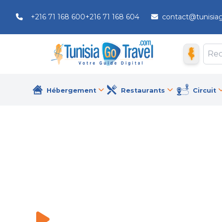
+216 71 168 600
+216 71 168 604
contact@tunisia
Hébergement
Restaurants
Circuit
Sandra Beach
Hôtels
\
Sandra Beach