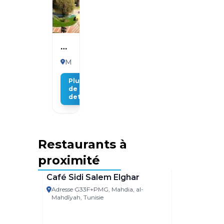
Mahdia
Palace
Mahdia
Thalasso
Plus
5*
de
details
1
2
Restaurants à
proximité
Mahdia
Café Sidi Salem Elghar
Adresse G33F+PMG, Mahdia, al-
Mahdia
Mahdīyah, Tunisie
El Asfo
Adresse C