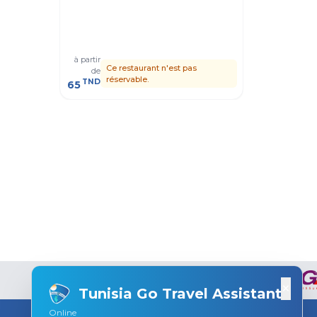
iberostar
Mahdīyah
à partir
à partir
Ce restaurant n'est pas
C
de
de
réservable.
r
TND
TND
65
61
×
Tunisia Go Travel Assistant
Online