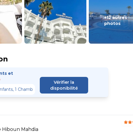
+12 autres
photos
on
ts et
*
Vérifier la
disponibilité
e Hiboun Mahdia