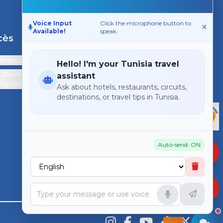
Voice Input
Click the microphone button to
Available!
speak.
cès
Support
connecter
Contactez-nous
Hello! I'm your Tunisia travel
Devenir
assistant
Partenaire
Ask about hotels, restaurants, circuits,
destinations, or travel tips in Tunisia.
Auto-send: ON