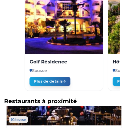
Golf Résidence
Hôtel
Park
Sousse
Souss
Plus de details
Plus 
Restaurants à proximité
Sousse