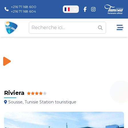
+216 71 168 600
+216 71 168 604
Riviera
Hôtels
\
Riviera
Riviera
Sousse, Tunisie Station touristique