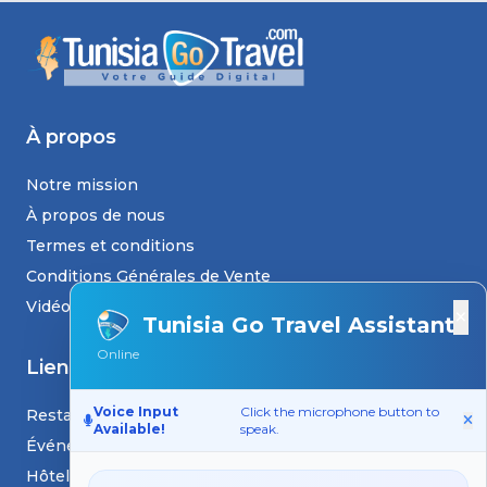
À propos
Notre mission
À propos de nous
Termes et conditions
Conditions Générales de Vente
Vidéos
×
Tunisia Go Travel Assistant
Online
Liens
Voice Input
Click the microphone button to
Restaurants
Available!
speak.
Événements
Hôtels