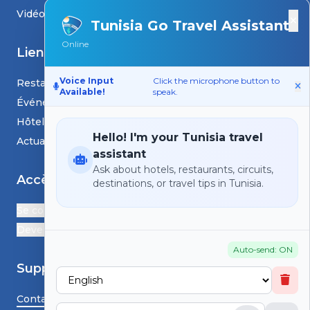
Vidéos
×
Tunisia Go Travel Assistant
Online
Liens
Voice Input
Click the microphone button to
Restaurants
Available!
speak.
Événements
Hôtels
Hello! I'm your Tunisia travel
Actualités et blogs
assistant
Ask about hotels, restaurants, circuits,
Accès
destinations, or travel tips in Tunisia.
Se connecter
Devenir Partenaire
Auto-send: ON
Support
Contactez-nous