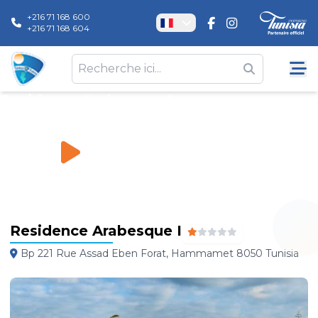
+216 71 168 600
+216 71 168 604
Residence Arabesque I
Hôtels
\
Residence Arabesque I
Residence Arabesque I
Bp 221 Rue Assad Eben Forat, Hammamet 8050 Tunisia