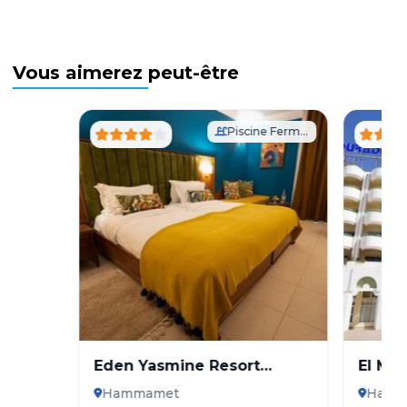
Vous aimerez peut-être
Piscine Fermée
Eden Yasmine Resort
El Mo
Meeting & Spa
Hammamet
Hamm
1