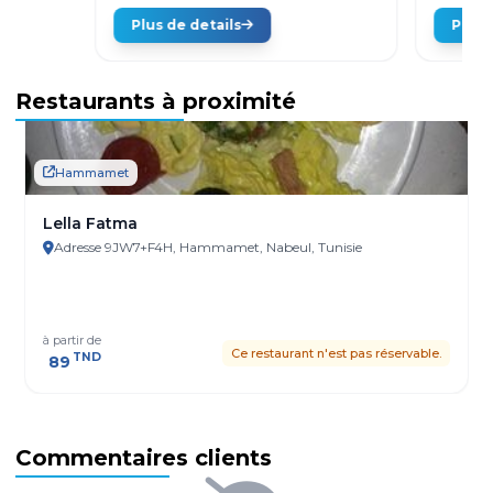
Plus de details
Plus 
Restaurants à proximité
Hammamet
Lella Fatma
Adresse 9JW7+F4H, Hammamet, Nabeul, Tunisie
à partir de
Ce restaurant n'est pas réservable.
TND
89
Commentaires clients