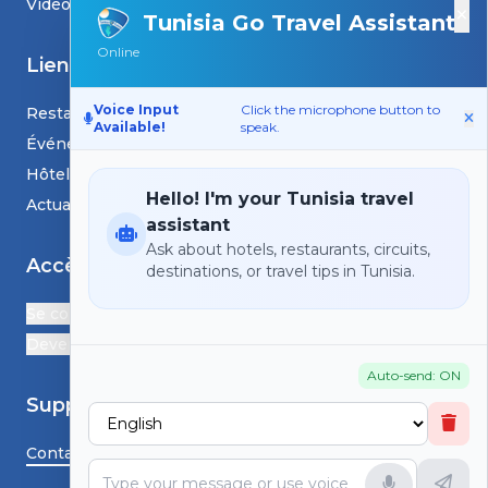
Vidéos
×
Tunisia Go Travel Assistant
Online
Liens
Voice Input
Click the microphone button to
Restaurants
Available!
speak.
Événements
Hôtels
Hello! I'm your Tunisia travel
Actualités et blogs
assistant
Ask about hotels, restaurants, circuits,
Accès
destinations, or travel tips in Tunisia.
Se connecter
Devenir Partenaire
Auto-send: ON
Support
Contactez-nous