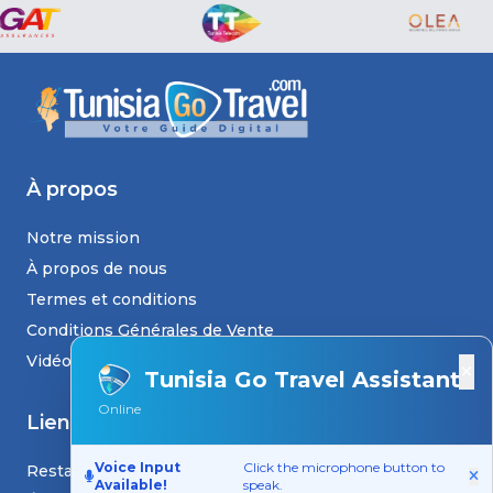
À propos
Notre mission
À propos de nous
Termes et conditions
Conditions Générales de Vente
Vidéos
×
Tunisia Go Travel Assistant
Online
Liens
Voice Input
Click the microphone button to
Restaurants
Available!
speak.