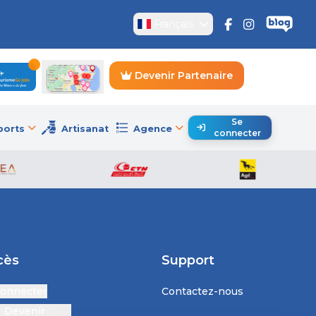
Français
Devenir Partenaire
Se
ports
Artisanat
Agence
connecter
cès
Support
connecter
Contactez-nous
Devenir