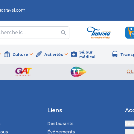
gotravel.com
Séjour
Culture
Activités
Trans
médical
Liens
Ac
n
Restaurants
Se 
nous
Événements