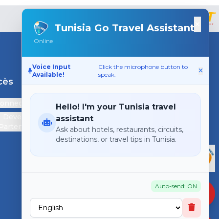
×
Tunisia Go Travel Assistant
Online
Voice Input
Click the microphone button to
Available!
speak.
cès
Support
connecter
Contactez-nous
Hello! I'm your Tunisia travel
Devenir
assistant
Partenaire
Ask about hotels, restaurants, circuits,
destinations, or travel tips in Tunisia.
Auto-send: ON