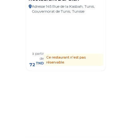
Adresse 145 Rue de la Kasbah, Tunis,
Tunis
Gouvernorat de Tunis, Tunisie
Dar Bel
Adresse R
Gouvernor
à partir
à partir
Ce restaurant n'est pas
C
de
de
réservable.
r
TND
TND
72
41