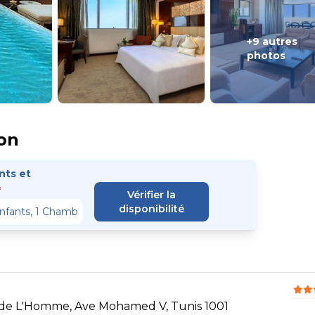
+9 autres
photos
on
ts et
*
Vérifier la
disponibilité
s de L'Homme, Ave Mohamed V, Tunis 1001