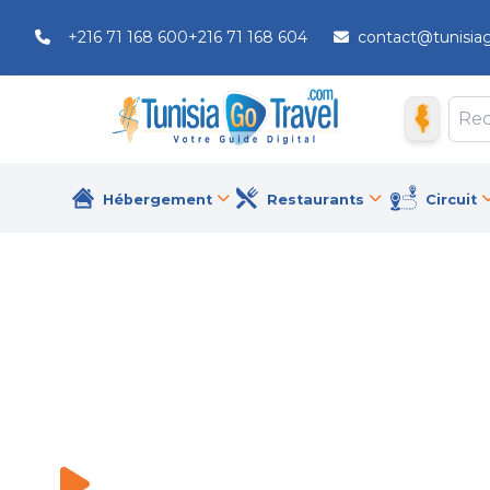
+216 71 168 600
+216 71 168 604
contact@tunisia
Hébergement
Restaurants
Circuit
Laico Tunis
Hôtels
\
Laico Tunis