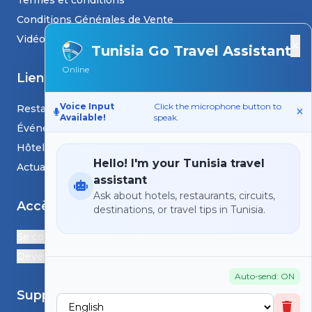
Termes et conditions
Conditions Générales de Vente
Vidéos
×
Tunisia Go Travel Assistant
Online
Liens
Voice Input
Click the microphone button to
Restaurants
Available!
speak.
Événements
Hôtels
Hello! I'm your Tunisia travel
Actualités et blogs
assistant
Ask about hotels, restaurants, circuits,
Accès
destinations, or travel tips in Tunisia.
Se connecter
Devenir Partenaire
Auto-send: ON
Support