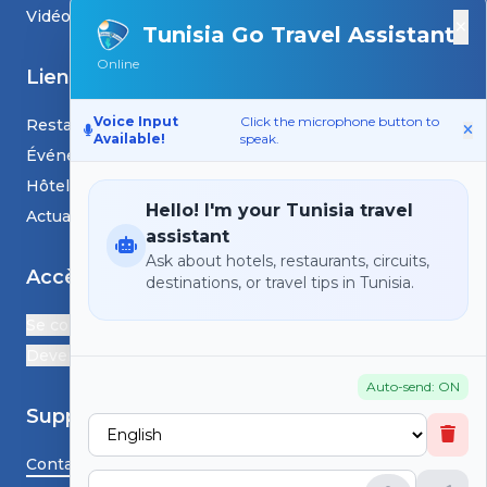
Vidéos
×
Tunisia Go Travel Assistant
Online
Liens
Voice Input
Click the microphone button to
Restaurants
Available!
speak.
Événements
Hôtels
Hello! I'm your Tunisia travel
Actualités et blogs
assistant
Ask about hotels, restaurants, circuits,
Accès
destinations, or travel tips in Tunisia.
Se connecter
Devenir Partenaire
Auto-send: ON
Support
Contactez-nous