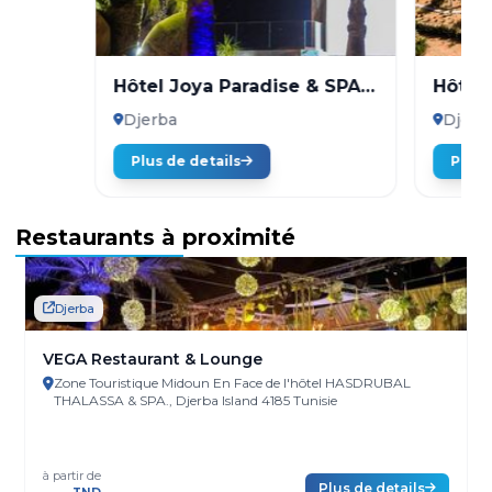
Hôtel Joya Paradise & SPA
Hôtel
Djerba
Thala
Djerba
Djerb
Plus de details
Plus 
Restaurants à proximité
Djerba
VEGA Restaurant & Lounge
Zone Touristique Midoun En Face de l'hôtel HASDRUBAL
THALASSA & SPA., Djerba Island 4185 Tunisie
à partir de
Plus de details