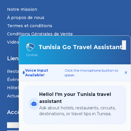
Notre mission
À propos de nous
Termes et conditions
Conditions Générales de Vente
Vidéos
×
Tunisia Go Travel Assistant
Online
Liens
Voice Input
Click the microphone button to
Restaurants
Available!
speak.
Événements
Hôtels
Hello! I'm your Tunisia travel
Actualités et blogs
assistant
Ask about hotels, restaurants, circuits,
Accès
destinations, or travel tips in Tunisia.
Se connecter