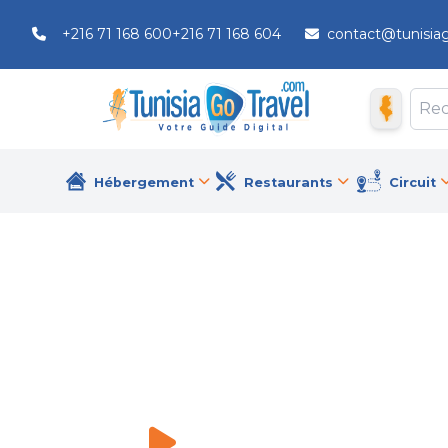
+216 71 168 600
+216 71 168 604
contact@tunisia
Hébergement
Restaurants
Circuit
Hotel Royal ASBU Tunis
Hôtels
\
Hotel Royal ASBU Tunis