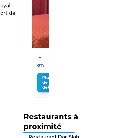
Royal
port de
El
Hana
Tunis
International
Plus
de
details
Restaurants à
proximité
Tunis
Restaurant Dar Slah