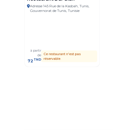
Adresse 145 Rue de la Kasbah, Tunis,
Tunis
Gouvernorat de Tunis, Tunisie
Dar Bel
Adresse R
Gouvernor
à partir
à partir
Ce restaurant n'est pas
C
de
de
réservable.
r
TND
TND
72
41