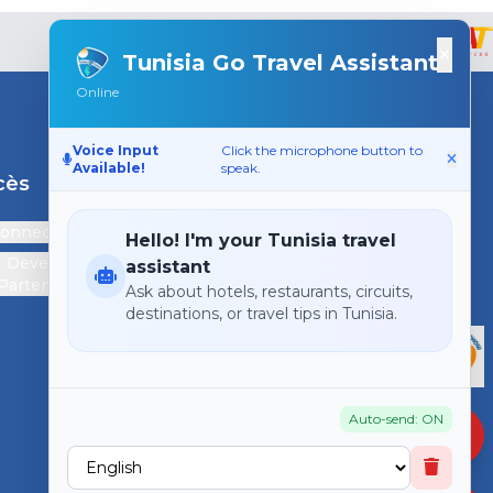
×
Tunisia Go Travel Assistant
Online
Voice Input
Click the microphone button to
Available!
speak.
cès
Support
connecter
Contactez-nous
Hello! I'm your Tunisia travel
Devenir
assistant
Partenaire
Ask about hotels, restaurants, circuits,
destinations, or travel tips in Tunisia.
Auto-send: ON