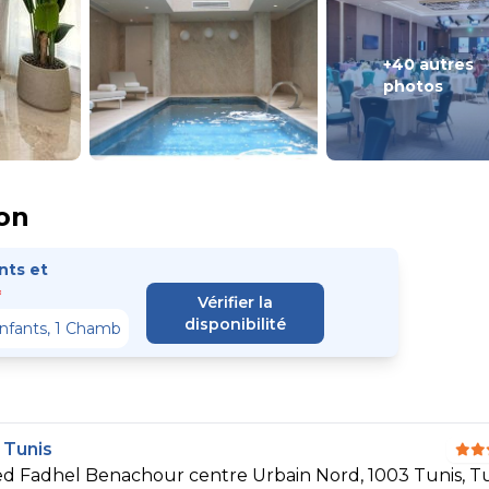
+40 autres
photos
on
ts et
*
Vérifier la
disponibilité
 Tunis
Fadhel Benachour centre Urbain Nord, 1003 Tunis, Tu