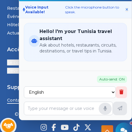
Voice Input
Click the microphone button to
Restaurants
Available!
speak.
Événements
Hôtels
Hello! I'm your Tunisia travel
Actualités et blogs
assistant
Ask about hotels, restaurants, circuits,
Accès
destinations, or travel tips in Tunisia.
Se connecter
Devenir Partenaire
Auto-send: ON
Support
Contactez-nous
© HS TunisiaGoTravel - Tous droits réservés.