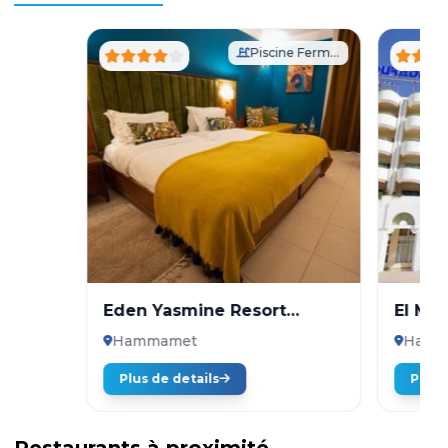
Piscine Fermée
Eden Yasmine Resort
El Mo
Meeting & Spa
Hammamet
Hamm
1
Plus de details
Plus 
Restaurants à proximité