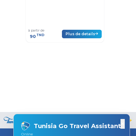
Zone tour
midoun, 
Tunisie, 4
à partir de
à partir de
Plus de details
TND
TND
90
90
×
Tunisia Go Travel Assistant
Online