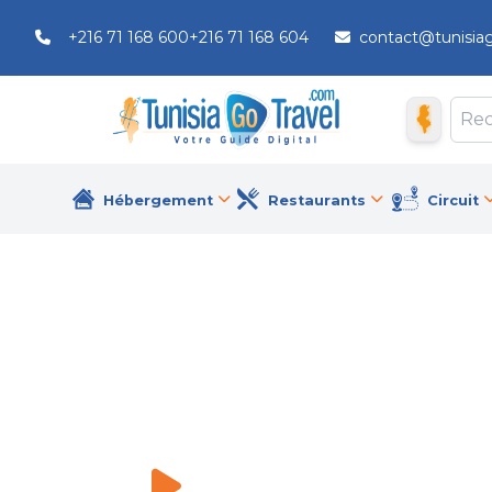
+216 71 168 600
+216 71 168 604
contact@tunisia
Hébergement
Restaurants
Circuit
Hotel Flamingo Beach
Hôtels
\
Hotel Flamingo Beach