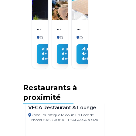
Hôtel
Hôtel
Djerba
Joya
Golf
Golf
Djerba
Djerba
Djerba
Paradise
beach
Resort
Plus
Plus
Plus
&
&
&
de
de
de
SPA
Thalasso
Spa
details
details
details
Djerba
1
Restaurants à
proximité
Djerba
VEGA Restaurant & Lounge
Zone Touristique Midoun En Face de
Djerba
l'hôtel HASDRUBAL THALASSA & SPA.,
Djerba Island 4185 Tunisie
L'étoil
Lounge