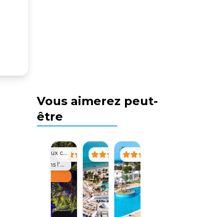
Vous aimerez peut-
être
Interdit aux célibataires
Pieds dans l'eau
+1