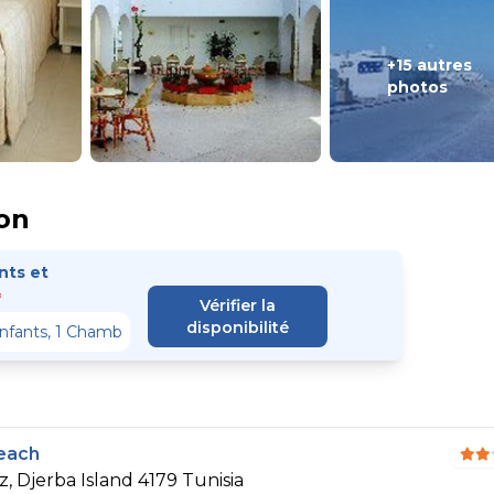
+15 autres
photos
on
ts et
*
Vérifier la
disponibilité
each
, Djerba Island 4179 Tunisia