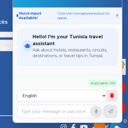
Voice Input
Click the microphone button to
Available!
speak.
cès
Support
connecter
Contactez-nous
Hello! I'm your Tunisia travel
Devenir
assistant
Partenaire
Ask about hotels, restaurants, circuits,
destinations, or travel tips in Tunisia.
Auto-send: ON