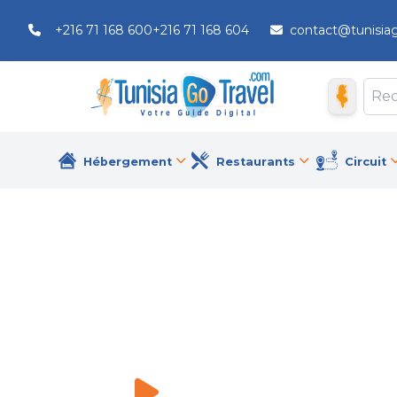
+216 71 168 600
+216 71 168 604
contact@tunisia
Hébergement
Restaurants
Circuit
Golden Tulip El Mechtel
Hôtels
\
Golden Tulip El Mechtel