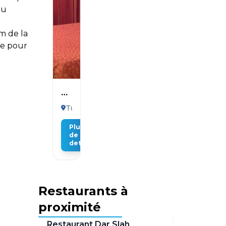
ou
m de la
re pour
El
Hana
Tunis
International
Plus
de
details
Restaurants à
proximité
Tunis
Restaurant Dar Slah