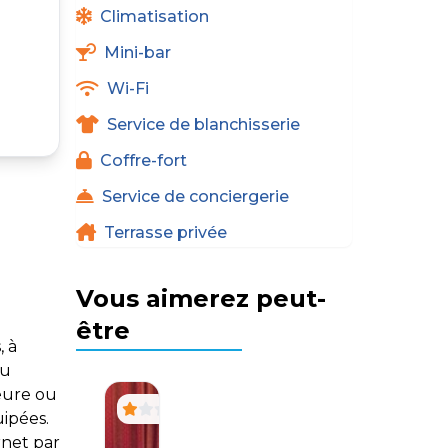
Climatisation
Mini-bar
Wi-Fi
Service de blanchisserie
Coffre-fort
Service de conciergerie
Terrasse privée
Vous aimerez peut-
être
, à
du
ieure ou
uipées.
rnet par