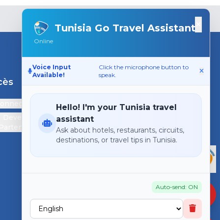
×
Tunisia Go Travel Assistant
Online
Voice Input
Click the microphone button to
Available!
speak.
cès
Support
connecter
Contactez-nous
Hello! I'm your Tunisia travel
Devenir
assistant
Partenaire
Ask about hotels, restaurants, circuits,
destinations, or travel tips in Tunisia.
Auto-send: ON