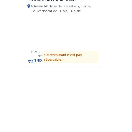
Adresse 145 Rue de la Kasbah, Tunis,
Tunis
Gouvernorat de Tunis, Tunisie
Dar Bel
Adresse R
Gouvernor
à partir
à partir
Ce restaurant n'est pas
C
de
de
réservable.
r
TND
TND
72
41