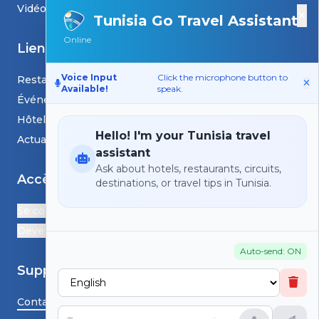
Vidéos
×
Tunisia Go Travel Assistant
Online
Liens
Voice Input
Click the microphone button to
Restaurants
Available!
speak.
Événements
Hôtels
Hello! I'm your Tunisia travel
Actualités et blogs
assistant
Ask about hotels, restaurants, circuits,
Accès
destinations, or travel tips in Tunisia.
Se connecter
Devenir Partenaire
Auto-send: ON
Support
Contactez-nous