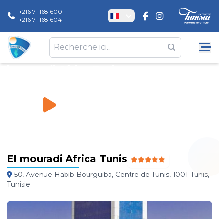
+216 71 168 600
+216 71 168 604
El mouradi Africa Tunis
Hôtels
\
El mouradi Africa Tunis
El mouradi Africa Tunis
50, Avenue Habib Bourguiba, Centre de Tunis, 1001 Tunis,
Tunisie