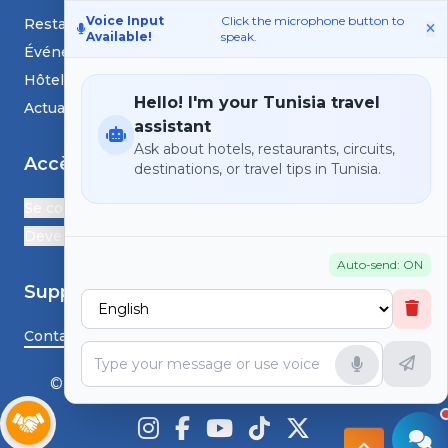
Voice Input
Click the microphone button to
Restaurants
Available!
speak.
Événements
Hôtels
Hello! I'm your Tunisia travel
Actualités et blogs
assistant
Ask about hotels, restaurants, circuits,
Accès
destinations, or travel tips in Tunisia.
Se connecter
Devenir Partenaire
Auto-send: ON
Support
Contactez-nous
© HS TunisiaGoTravel - Tous droits réservés.