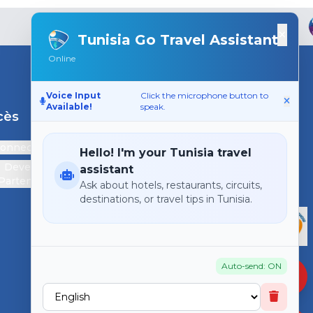
×
Tunisia Go Travel Assistant
Online
Voice Input
Click the microphone button to
Available!
speak.
cès
Support
connecter
Contactez-nous
Hello! I'm your Tunisia travel
Devenir
assistant
Partenaire
Ask about hotels, restaurants, circuits,
destinations, or travel tips in Tunisia.
Auto-send: ON