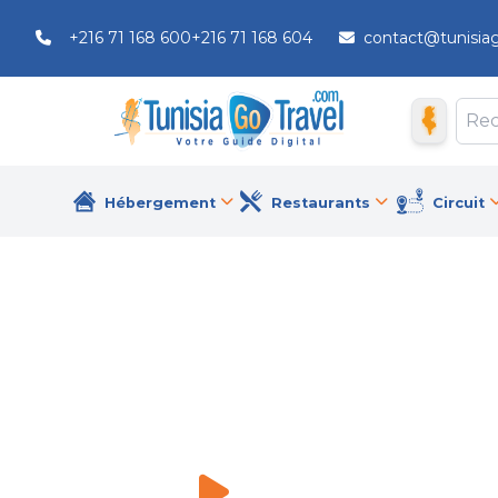
+216 71 168 600
+216 71 168 604
contact@tunisia
Hébergement
Restaurants
Circuit
Dar Lekbira Boutique Hôtel
Hôtels
\
Dar Lekbira Boutique Hôtel