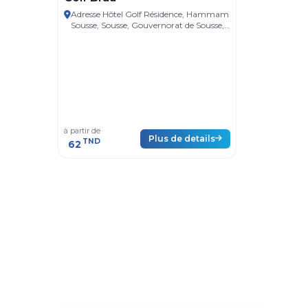
Adresse Hôtel Golf Résidence, Hammam
Sousse
Sousse, Sousse, Gouvernorat de Sousse,
Tunisie
L'ARTI
Adresse
Gouvernor
à partir
C
à partir de
de
Plus de details
r
TND
TND
62
99